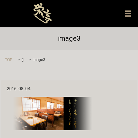
メ
image3
TOP
[]
image3
2016-08-04