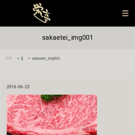
メ
sakaetei_img001
TOP
[]
sakaetei_img001
2016-06-23